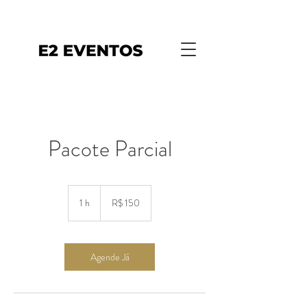
Pacote Parcial
150
Reais
1 h
1
R$ 150
brasileiros
Agende Já